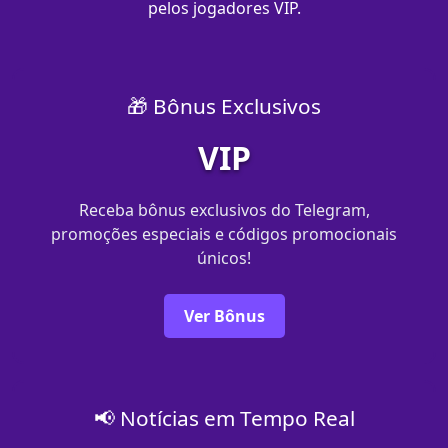
pelos jogadores VIP.
🎁 Bônus Exclusivos
VIP
Receba bônus exclusivos do Telegram,
promoções especiais e códigos promocionais
únicos!
Ver Bônus
📢 Notícias em Tempo Real