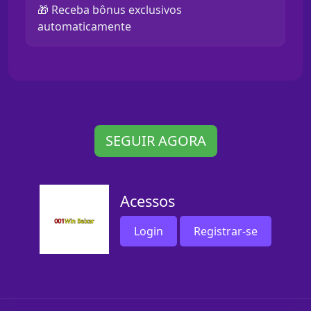
🎁 Receba bônus exclusivos
automaticamente
SEGUIR AGORA
Acessos
Login
Registrar-se