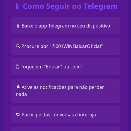
📱 Como Seguir no Telegram
📱 Baixe o app Telegram no seu dispositivo
🔍 Procure por "@001Win BaixarOficial"
👆 Toque em "Entrar" ou "Join"
🔔 Ative as notificações para não perder
nada
💬 Participe das conversas e interaja