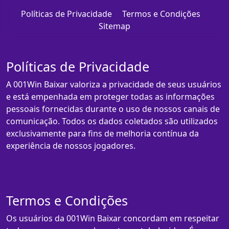
Políticas de Privacidade
Termos e Condições
Sitemap
Políticas de Privacidade
A 001Win Baixar valoriza a privacidade de seus usuários
e está empenhada em proteger todas as informações
pessoais fornecidas durante o uso de nossos canais de
comunicação. Todos os dados coletados são utilizados
exclusivamente para fins de melhoria contínua da
experiência de nossos jogadores.
Termos e Condições
Os usuários da 001Win Baixar concordam em respeitar