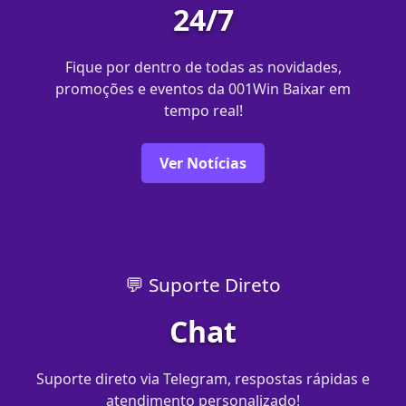
24/7
Fique por dentro de todas as novidades,
promoções e eventos da 001Win Baixar em
tempo real!
Ver Notícias
💬 Suporte Direto
Chat
Suporte direto via Telegram, respostas rápidas e
atendimento personalizado!