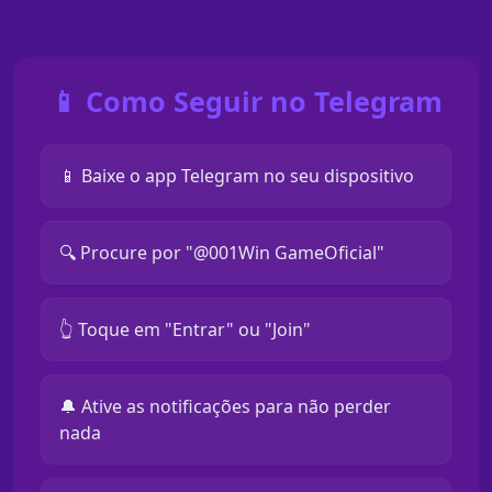
📱 Como Seguir no Telegram
📱 Baixe o app Telegram no seu dispositivo
🔍 Procure por "@001Win GameOficial"
👆 Toque em "Entrar" ou "Join"
🔔 Ative as notificações para não perder
nada