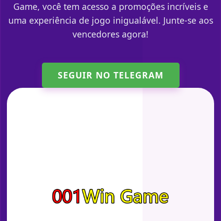
Game, você tem acesso a promoções incríveis e
uma experiência de jogo inigualável. Junte-se aos
vencedores agora!
SEGUIR NO TELEGRAM