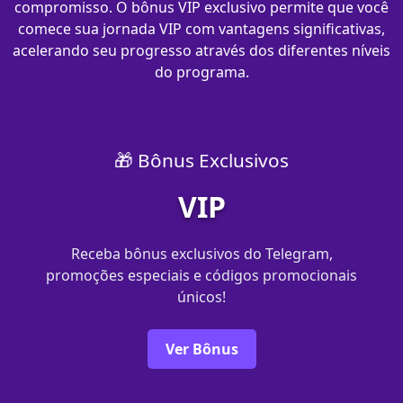
compromisso. O bônus VIP exclusivo permite que você
comece sua jornada VIP com vantagens significativas,
acelerando seu progresso através dos diferentes níveis
do programa.
🎁 Bônus Exclusivos
VIP
Receba bônus exclusivos do Telegram,
promoções especiais e códigos promocionais
únicos!
Ver Bônus