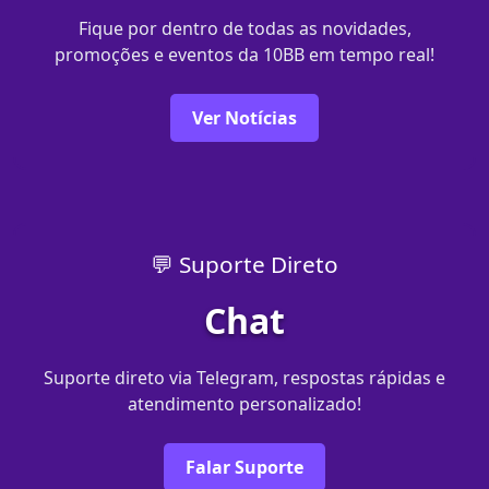
Fique por dentro de todas as novidades,
promoções e eventos da 10BB em tempo real!
Ver Notícias
💬 Suporte Direto
Chat
Suporte direto via Telegram, respostas rápidas e
atendimento personalizado!
Falar Suporte