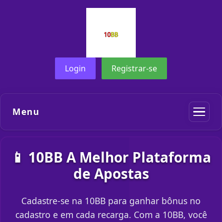
Login
Registrar-se
Menu
📱 10BB A Melhor Plataforma
de Apostas
Cadastre-se na 10BB para ganhar bônus no
cadastro e em cada recarga. Com a 10BB, você