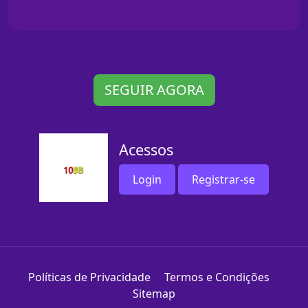
SEGUIR AGORA
Acessos
Login
Registrar-se
Políticas de Privacidade
Termos e Condições
Sitemap