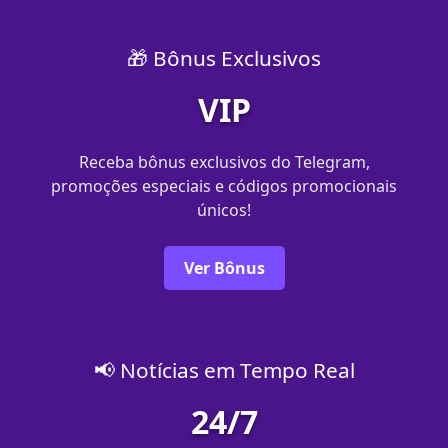
🎁 Bônus Exclusivos
VIP
Receba bônus exclusivos do Telegram,
promoções especiais e códigos promocionais
únicos!
Ver Bônus
📢 Notícias em Tempo Real
24/7