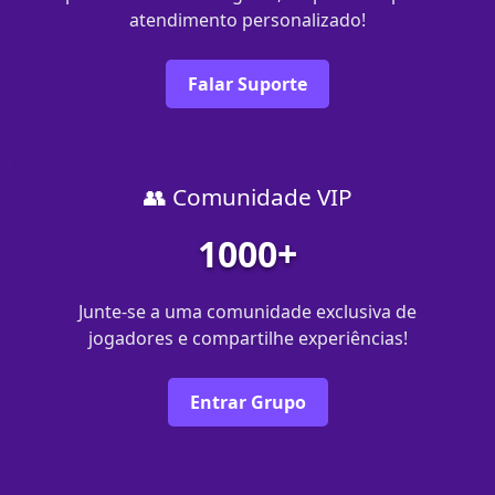
atendimento personalizado!
Falar Suporte
👥 Comunidade VIP
1000+
Junte-se a uma comunidade exclusiva de
jogadores e compartilhe experiências!
Entrar Grupo