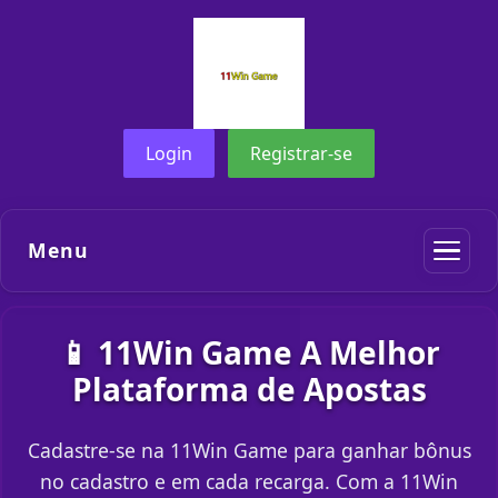
Login
Registrar-se
Menu
📱 11Win Game A Melhor
Plataforma de Apostas
Cadastre-se na 11Win Game para ganhar bônus
no cadastro e em cada recarga. Com a 11Win