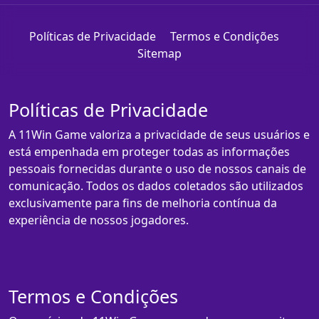
Políticas de Privacidade
Termos e Condições
Sitemap
Políticas de Privacidade
A 11Win Game valoriza a privacidade de seus usuários e
está empenhada em proteger todas as informações
pessoais fornecidas durante o uso de nossos canais de
comunicação. Todos os dados coletados são utilizados
exclusivamente para fins de melhoria contínua da
experiência de nossos jogadores.
Termos e Condições