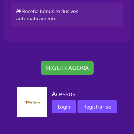
🎁 Receba bônus exclusivos
automaticamente
SEGUIR AGORA
Acessos
Login
Registrar-se