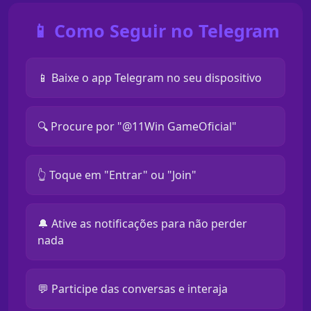
📱 Como Seguir no Telegram
📱 Baixe o app Telegram no seu dispositivo
🔍 Procure por "@11Win GameOficial"
👆 Toque em "Entrar" ou "Join"
🔔 Ative as notificações para não perder
nada
💬 Participe das conversas e interaja