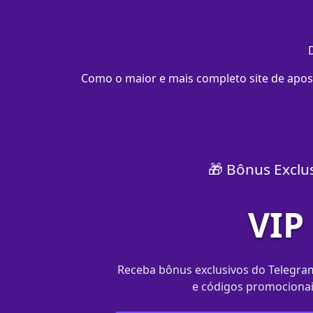
Como o maior e mais completo site de apost
🎁 Bônus Exclu
VIP
Receba bônus exclusivos do Telegra
e códigos promocionai