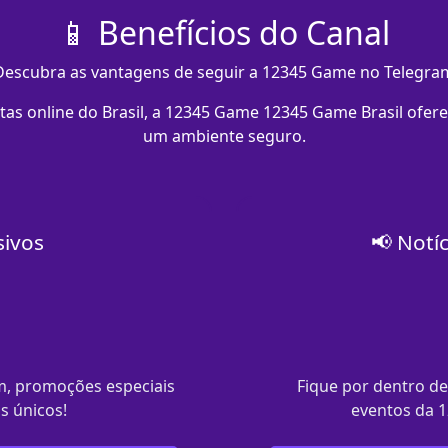
📱 Benefícios do Canal
Descubra as vantagens de seguir a 12345 Game no Telegra
as online do Brasil, a 12345 Game 12345 Game Brasil oferec
um ambiente seguro.
sivos
📢 Notí
m, promoções especiais
Fique por dentro d
s únicos!
eventos da 