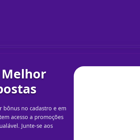
 Melhor
postas
r bônus no cadastro e em
 tem acesso a promoções
ualável. Junte-se aos