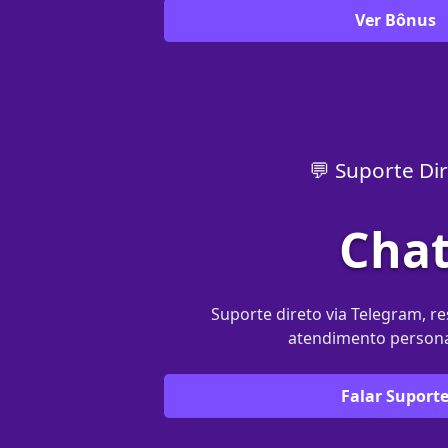
Ver Bônus
💬 Suporte Di
Cha
Suporte direto via Telegram, r
atendimento persona
Falar Suport