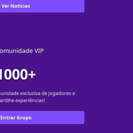
Ver Notícias
Comunidade VIP
1000+
unidade exclusiva de jogadores e
rtilhe experiências!
Entrar Grupo