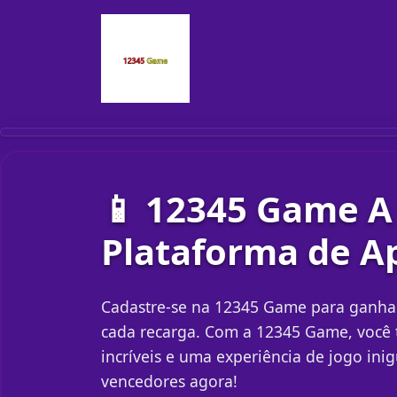
📱 12345 Game A
Plataforma de A
Cadastre-se na 12345 Game para ganha
cada recarga. Com a 12345 Game, você
incríveis e uma experiência de jogo inig
vencedores agora!