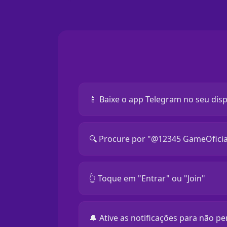
📱 Baixe o app Telegram no seu disp
🔍 Procure por "@12345 GameOficia
👆 Toque em "Entrar" ou "Join"
🔔 Ative as notificações para não p