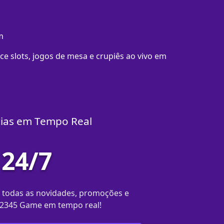
m
e slots, jogos de mesa e crupiês ao vivo em
cias em Tempo Real
24/7
e todas as novidades, promoções e
12345 Game em tempo real!