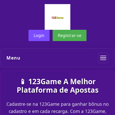
Login
Registrar-se
Menu
📱 123Game A Melhor
Plataforma de Apostas
Cadastre-se na 123Game para ganhar bônus no
cadastro e em cada recarga. Com a 123Game,