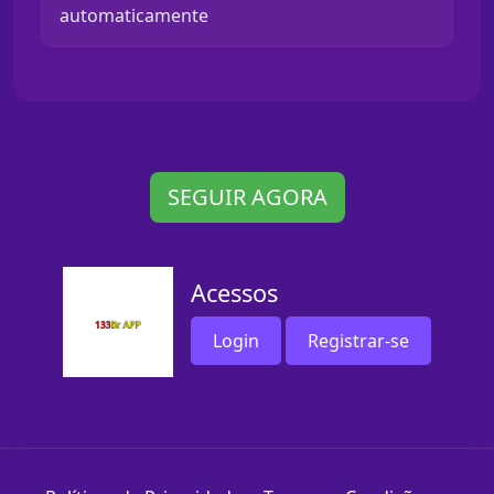
automaticamente
SEGUIR AGORA
Acessos
Login
Registrar-se