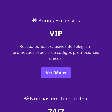
🎁 Bônus Exclusivos
VIP
Receba bônus exclusivos do Telegram,
promoções especiais e códigos promocionais
únicos!
Ver Bônus
📢 Notícias em Tempo Real
24/7