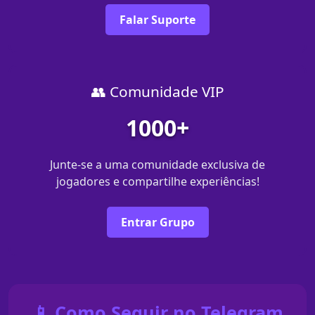
Falar Suporte
👥 Comunidade VIP
1000+
Junte-se a uma comunidade exclusiva de
jogadores e compartilhe experiências!
Entrar Grupo
📱 Como Seguir no Telegram