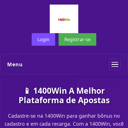
Login
Registrar-se
Menu
📱 1400Win A Melhor
Plataforma de Apostas
Cadastre-se na 1400Win para ganhar bônus no
cadastro e em cada recarga. Com a 1400Win, você