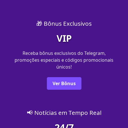
🎁 Bônus Exclusivos
VIP
Receba bônus exclusivos do Telegram,
promoções especiais e códigos promocionais
únicos!
Ver Bônus
📢 Notícias em Tempo Real
24/7