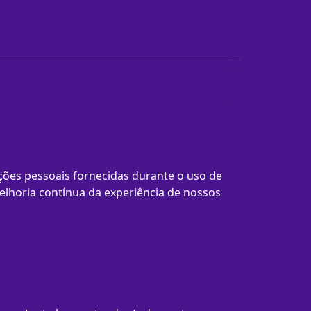
ções pessoais fornecidas durante o uso de
elhoria contínua da experiência de nossos