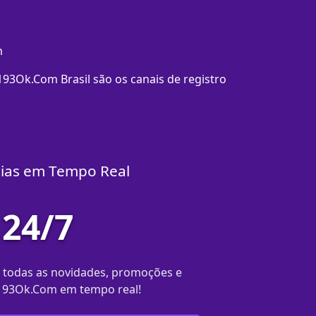
m
193Ok.Com Brasil são os canais de registro
cias em Tempo Real
24/7
e todas as novidades, promoções e
193Ok.Com em tempo real!