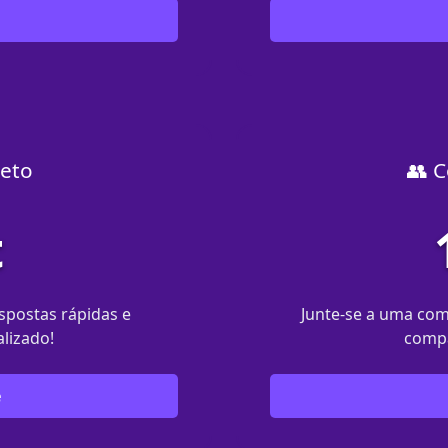
reto
👥 
t
espostas rápidas e
Junte-se a uma com
lizado!
compa
e