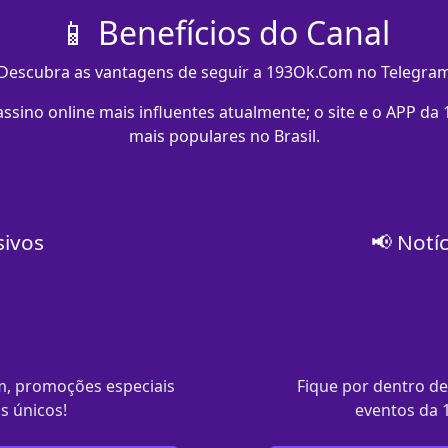
📱 Benefícios do Canal
Descubra as vantagens de seguir a 193Ok.Com no Telegra
ino online mais influentes atualmente; o site e o APP da 
mais populares no Brasil.
sivos
📢 Notí
m, promoções especiais
Fique por dentro d
s únicos!
eventos da 