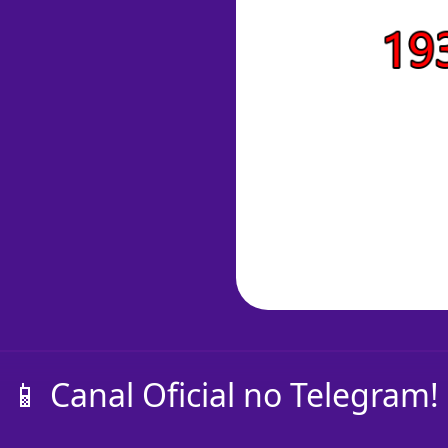
📱 Canal Oficial no Telegram!