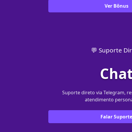
Ver Bônus
💬 Suporte Di
Cha
Suporte direto via Telegram, r
atendimento persona
Falar Suport