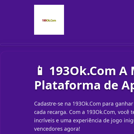
📱 193Ok.Com A 
Plataforma de A
Cadastre-se na 193Ok.Com para ganhar
cada recarga. Com a 193Ok.Com, você 
incríveis e uma experiência de jogo inig
vencedores agora!