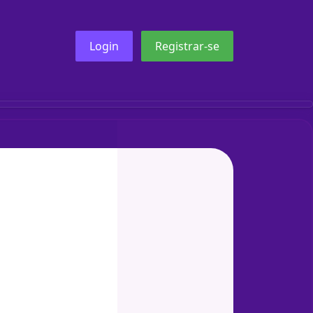
Login
Registrar-se