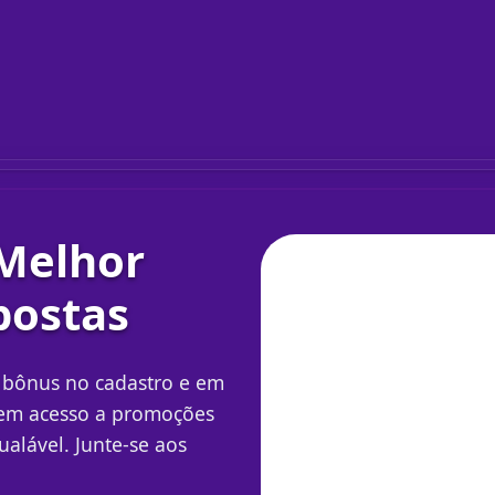
Melhor
postas
 bônus no cadastro e em
tem acesso a promoções
ualável. Junte-se aos