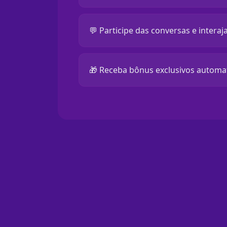
💬 Participe das conversas e interaj
🎁 Receba bônus exclusivos autom