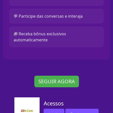
💬 Participe das conversas e interaja
🎁 Receba bônus exclusivos
automaticamente
SEGUIR AGORA
Acessos