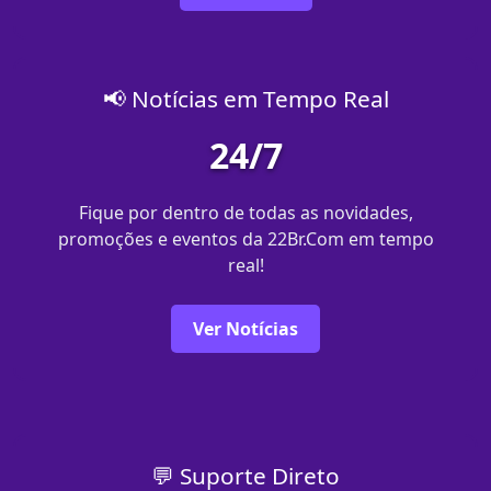
📢 Notícias em Tempo Real
24/7
Fique por dentro de todas as novidades,
promoções e eventos da 22Br.Com em tempo
real!
Ver Notícias
💬 Suporte Direto