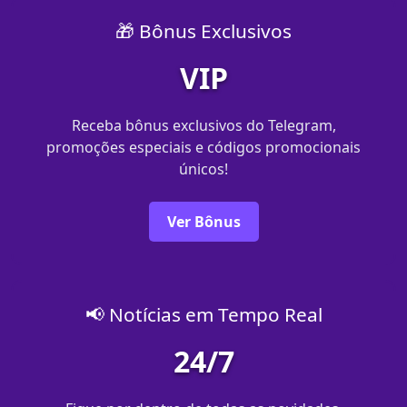
🎁 Bônus Exclusivos
VIP
Receba bônus exclusivos do Telegram,
promoções especiais e códigos promocionais
únicos!
Ver Bônus
📢 Notícias em Tempo Real
24/7