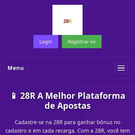
Login
Registrar-se
Menu
📱 28R A Melhor Plataforma
de Apostas
Cadastre-se na 28R para ganhar bônus no
cadastro e em cada recarga. Com a 28R, você tem