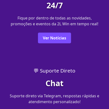
24/7
Fique por dentro de todas as novidades,
promoções e eventos da 2L Win em tempo real!
Ver Notícias
💬 Suporte Direto
Chat
Suporte direto via Telegram, respostas rápidas e
atendimento personalizado!