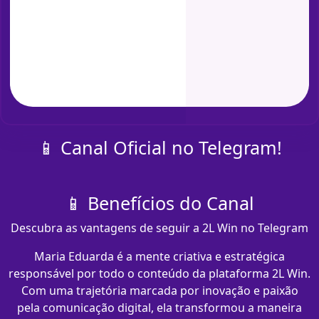
📱 Canal Oficial no Telegram!
📱 Benefícios do Canal
Descubra as vantagens de seguir a 2L Win no Telegram
Maria Eduarda é a mente criativa e estratégica
responsável por todo o conteúdo da plataforma 2L Win.
Com uma trajetória marcada por inovação e paixão
pela comunicação digital, ela transformou a maneira