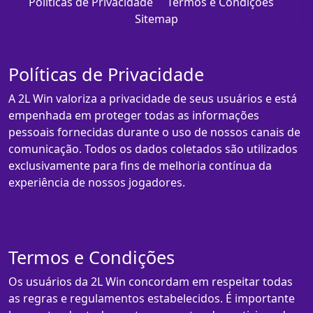
Políticas de Privacidade
Termos e Condições
Sitemap
Políticas de Privacidade
A 2L Win valoriza a privacidade de seus usuários e está
empenhada em proteger todas as informações
pessoais fornecidas durante o uso de nossos canais de
comunicação. Todos os dados coletados são utilizados
exclusivamente para fins de melhoria contínua da
experiência de nossos jogadores.
Termos e Condições
Os usuários da 2L Win concordam em respeitar todas
as regras e regulamentos estabelecidos. É importante