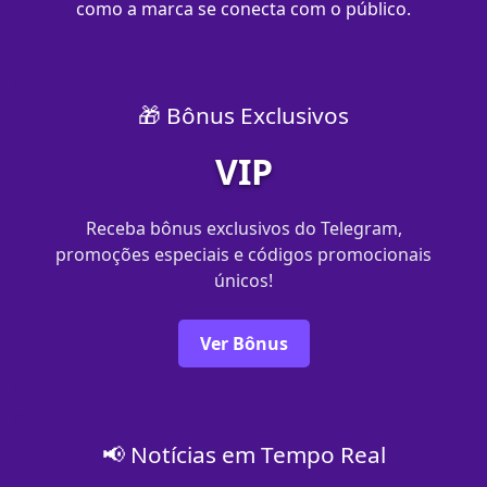
como a marca se conecta com o público.
🎁 Bônus Exclusivos
VIP
Receba bônus exclusivos do Telegram,
promoções especiais e códigos promocionais
únicos!
Ver Bônus
📢 Notícias em Tempo Real