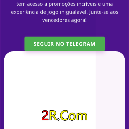
tem acesso a promoções incríveis e uma
experiência de jogo inigualável. Junte-se aos
vencedores agora!
SEGUIR NO TELEGRAM