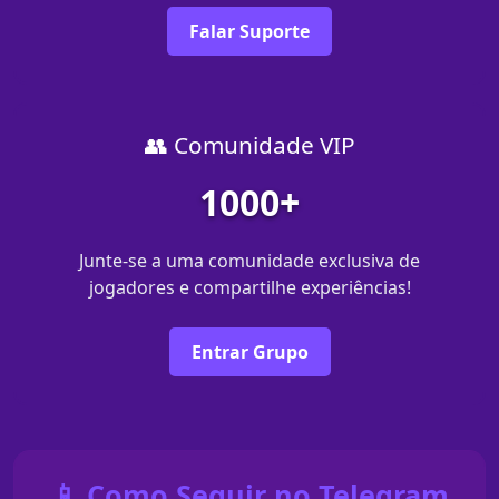
Falar Suporte
👥 Comunidade VIP
1000+
Junte-se a uma comunidade exclusiva de
jogadores e compartilhe experiências!
Entrar Grupo
📱 Como Seguir no Telegram