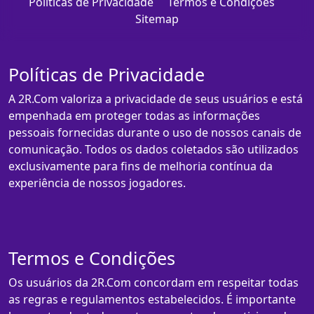
Políticas de Privacidade
Termos e Condições
Sitemap
Políticas de Privacidade
A 2R.Com valoriza a privacidade de seus usuários e está
empenhada em proteger todas as informações
pessoais fornecidas durante o uso de nossos canais de
comunicação. Todos os dados coletados são utilizados
exclusivamente para fins de melhoria contínua da
experiência de nossos jogadores.
Termos e Condições
Os usuários da 2R.Com concordam em respeitar todas
as regras e regulamentos estabelecidos. É importante