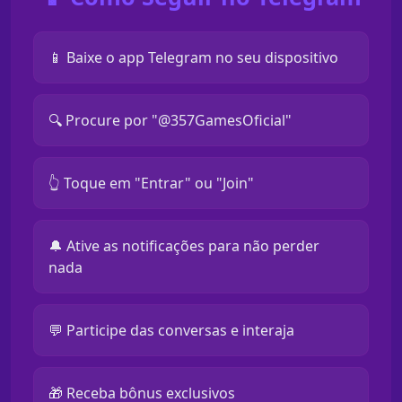
📱 Baixe o app Telegram no seu dispositivo
🔍 Procure por "@357GamesOficial"
👆 Toque em "Entrar" ou "Join"
🔔 Ative as notificações para não perder
nada
💬 Participe das conversas e interaja
🎁 Receba bônus exclusivos