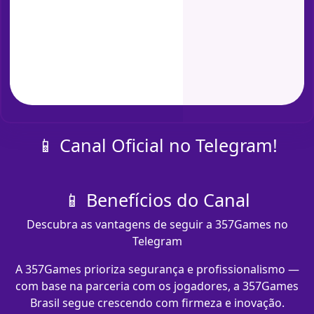
📱 Canal Oficial no Telegram!
📱 Benefícios do Canal
Descubra as vantagens de seguir a 357Games no
Telegram
A 357Games prioriza segurança e profissionalismo —
com base na parceria com os jogadores, a 357Games
Brasil segue crescendo com firmeza e inovação.