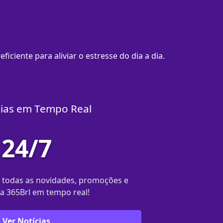
iciente para aliviar o estresse do dia a dia.
cias em Tempo Real
24/7
e todas as novidades, promoções e
a 365Brl em tempo real!
Ver Notícias