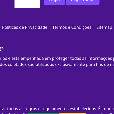
Políticas de Privacidade
Termos e Condições
Sitemap
de
uários e está empenhada em proteger todas as informações 
os coletados são utilizados exclusivamente para fins de m
ar todas as regras e regulamentos estabelecidos. É import