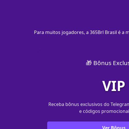
Para muitos jogadores, a 365Brl Brasil é a m
🎁 Bônus Exclu
VIP
Receba bônus exclusivos do Telegra
e códigos promocionai
Ver Bônus