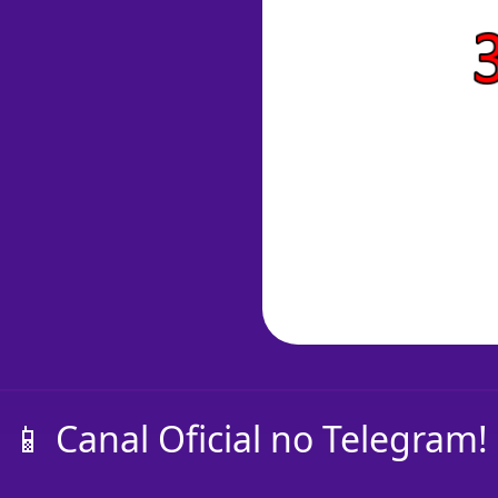
📱 Canal Oficial no Telegram!