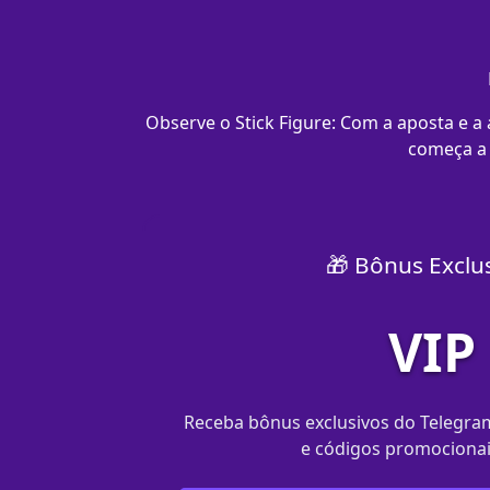
Observe o Stick Figure: Com a aposta e a 
começa a 
🎁 Bônus Exclu
VIP
Receba bônus exclusivos do Telegra
e códigos promocionai