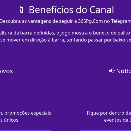
📱 Benefícios do Canal
Descubra as vantagens de seguir a 365Pg.Com no Telegra
altura da barra definidas, o jogo mostra o boneco de palito
se mover em direção à barra, tentando passar por baixo se
sivos
📢 Notí
m, promoções especiais
Fique por dentro d
s únicos!
eventos da 