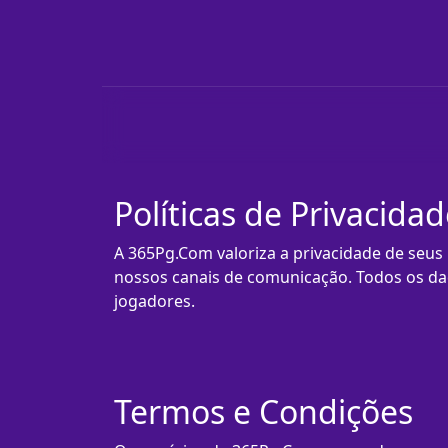
Políticas de Privacida
A 365Pg.Com valoriza a privacidade de seu
nossos canais de comunicação. Todos os dad
jogadores.
Termos e Condições