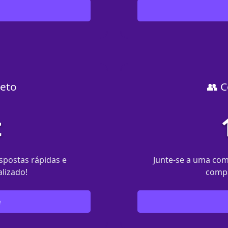
reto
👥 
t
espostas rápidas e
Junte-se a uma com
lizado!
compa
e