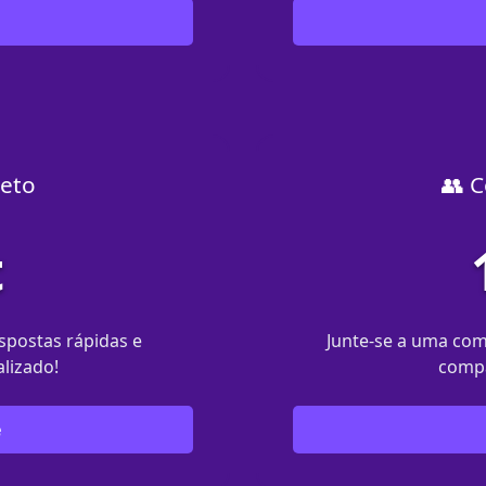
reto
👥 
t
espostas rápidas e
Junte-se a uma com
lizado!
compa
e