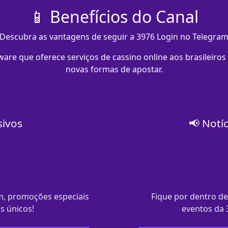
📱 Benefícios do Canal
Descubra as vantagens de seguir a 3976 Login no Telegra
ware que oferece serviços de cassino online aos brasileir
novas formas de apostar.
sivos
📢 Notí
m, promoções especiais
Fique por dentro d
s únicos!
eventos da 