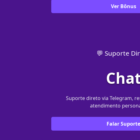
Ver Bônus
💬 Suporte Di
Cha
Suporte direto via Telegram, r
atendimento persona
Falar Suport