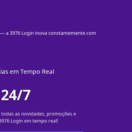
m
os — a 3976 Login inova constantemente com
cias em Tempo Real
24/7
e todas as novidades, promoções e
3976 Login em tempo real!