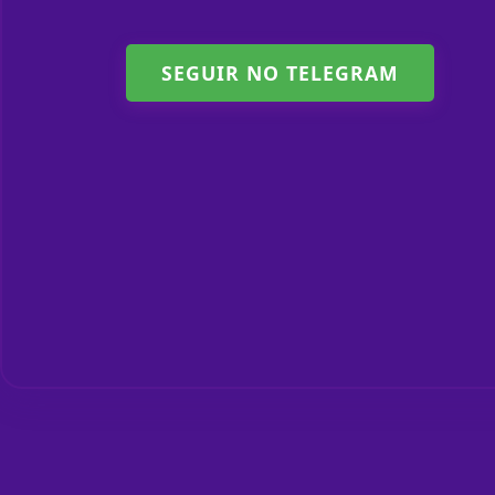
SEGUIR NO TELEGRAM