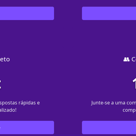
reto
👥 
t
espostas rápidas e
Junte-se a uma com
lizado!
compa
e