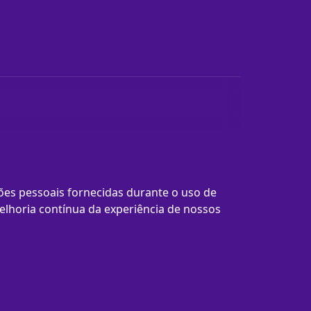
ões pessoais fornecidas durante o uso de
elhoria contínua da experiência de nossos