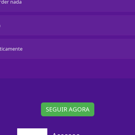
erder nada
a
aticamente
SEGUIR AGORA