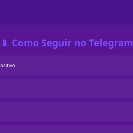
📱 Como Seguir no Telegram
ositivo