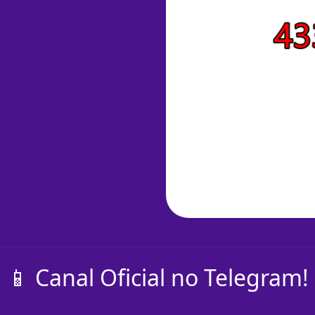
📱 Canal Oficial no Telegram!