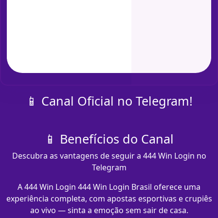
📱 Canal Oficial no Telegram!
📱 Benefícios do Canal
Descubra as vantagens de seguir a 444 Win Login no
Telegram
A 444 Win Login 444 Win Login Brasil oferece uma
experiência completa, com apostas esportivas e crupiês
ao vivo — sinta a emoção sem sair de casa.