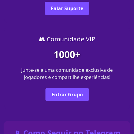
Falar Suporte
👥 Comunidade VIP
1000+
Junte-se a uma comunidade exclusiva de
jogadores e compartilhe experiências!
Entrar Grupo
📱 Como Seguir no Telegram