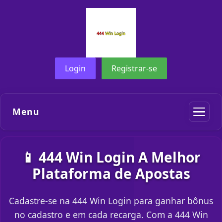
Login
Registrar-se
Menu
📱 444 Win Login A Melhor
Plataforma de Apostas
Cadastre-se na 444 Win Login para ganhar bônus
no cadastro e em cada recarga. Com a 444 Win