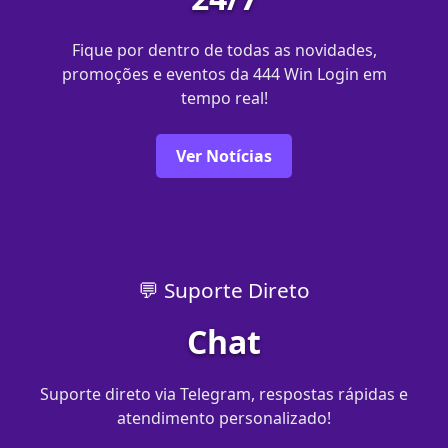
Fique por dentro de todas as novidades,
promoções e eventos da 444 Win Login em
tempo real!
Ver Notícias
💬 Suporte Direto
Chat
Suporte direto via Telegram, respostas rápidas e
atendimento personalizado!