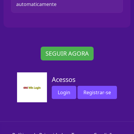
automaticamente
SEGUIR AGORA
Acessos
Login
Registrar-se