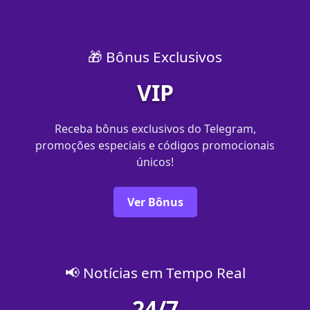
🎁 Bônus Exclusivos
VIP
Receba bônus exclusivos do Telegram,
promoções especiais e códigos promocionais
únicos!
Ver Bônus
📢 Notícias em Tempo Real
24/7