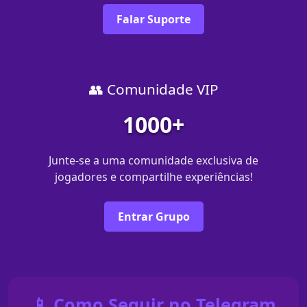
Falar Suporte
👥 Comunidade VIP
1000+
Junte-se a uma comunidade exclusiva de
jogadores e compartilhe experiências!
Entrar Grupo
📱 Como Seguir no Telegram