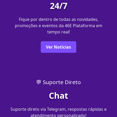
24/7
Fique por dentro de todas as novidades,
promoções e eventos da 46E Plataforma em
tempo real!
Ver Notícias
💬 Suporte Direto
Chat
Suporte direto via Telegram, respostas rápidas e
atendimento personalizado!