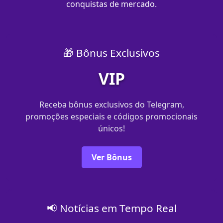
conquistas de mercado.
🎁 Bônus Exclusivos
VIP
Receba bônus exclusivos do Telegram,
promoções especiais e códigos promocionais
únicos!
Ver Bônus
📢 Notícias em Tempo Real