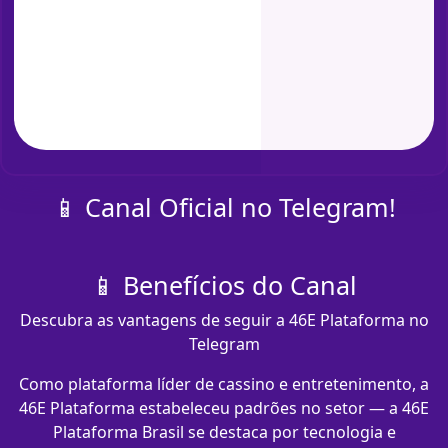
📱 Canal Oficial no Telegram!
📱 Benefícios do Canal
Descubra as vantagens de seguir a 46E Plataforma no
Telegram
Como plataforma líder de cassino e entretenimento, a
46E Plataforma estabeleceu padrões no setor — a 46E
Plataforma Brasil se destaca por tecnologia e