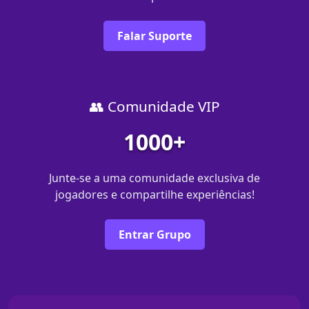
Falar Suporte
👥 Comunidade VIP
1000+
Junte-se a uma comunidade exclusiva de
jogadores e compartilhe experiências!
Entrar Grupo