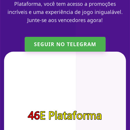
Plataforma, você tem acesso a promoções
incríveis e uma experiência de jogo inigualável.
Junte-se aos vencedores agora!
SEGUIR NO TELEGRAM