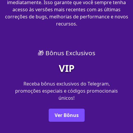
imediatamente. Isso garante que você sempre tenha
acesso às versões mais recentes com as últimas
correções de bugs, melhorias de performance e novos
recursos.
🎁 Bônus Exclusivos
VIP
Receba bônus exclusivos do Telegram,
promoções especiais e códigos promocionais
únicos!
Ver Bônus