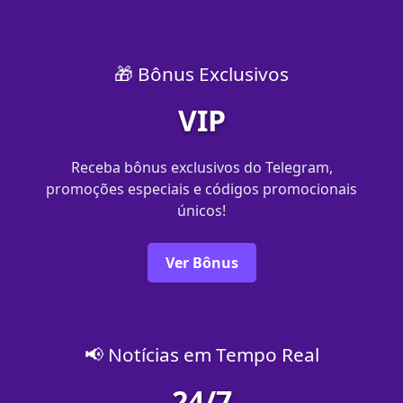
🎁 Bônus Exclusivos
VIP
Receba bônus exclusivos do Telegram,
promoções especiais e códigos promocionais
únicos!
Ver Bônus
📢 Notícias em Tempo Real
24/7