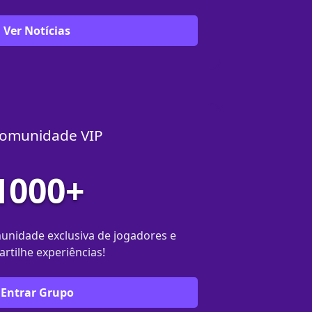
Ver Notícias
Comunidade VIP
1000+
unidade exclusiva de jogadores e
rtilhe experiências!
Entrar Grupo