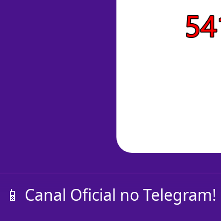
📱 Canal Oficial no Telegram!