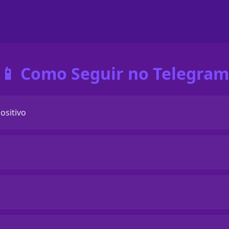
📱 Como Seguir no Telegram
ositivo