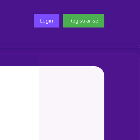
Login
Registrar-se