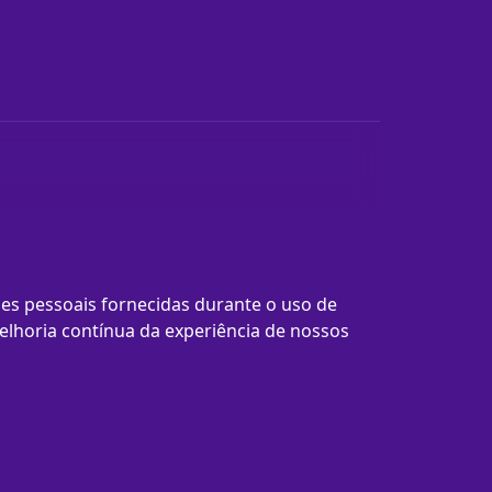
es pessoais fornecidas durante o uso de
elhoria contínua da experiência de nossos