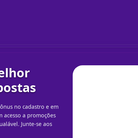
elhor
postas
bônus no cadastro e em
em acesso a promoções
ualável. Junte-se aos