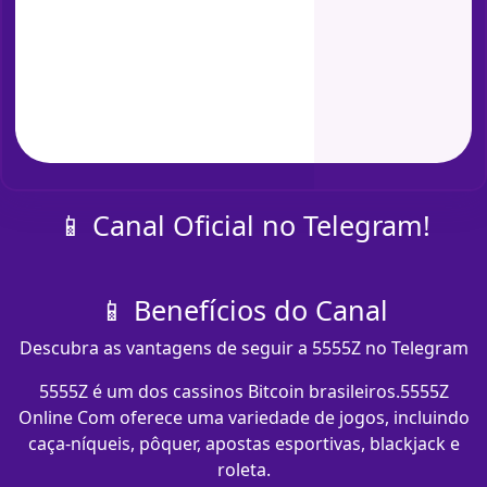
📱 Canal Oficial no Telegram!
📱 Benefícios do Canal
Descubra as vantagens de seguir a 5555Z no Telegram
5555Z é um dos cassinos Bitcoin brasileiros.5555Z
Online Com oferece uma variedade de jogos, incluindo
caça-níqueis, pôquer, apostas esportivas, blackjack e
roleta.