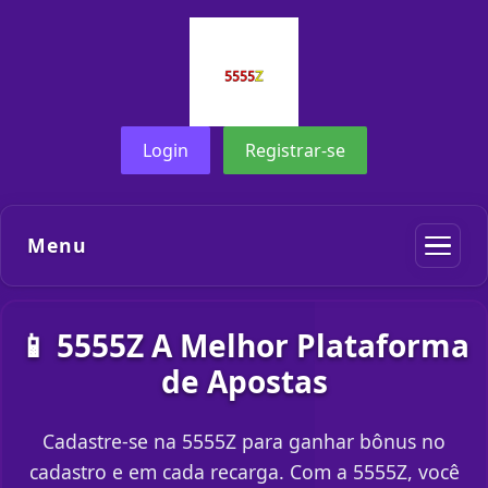
Login
Registrar-se
Menu
📱 5555Z A Melhor Plataforma
de Apostas
Cadastre-se na 5555Z para ganhar bônus no
cadastro e em cada recarga. Com a 5555Z, você