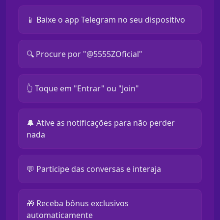
📱 Baixe o app Telegram no seu dispositivo
🔍 Procure por "@5555ZOficial"
👆 Toque em "Entrar" ou "Join"
🔔 Ative as notificações para não perder
nada
💬 Participe das conversas e interaja
🎁 Receba bônus exclusivos
automaticamente