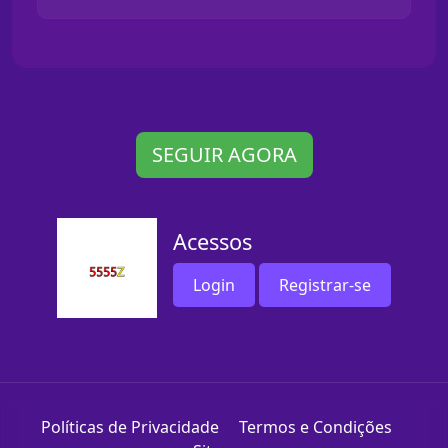
SEGUIR AGORA
Acessos
Login
Registrar-se
Políticas de Privacidade
Termos e Condições