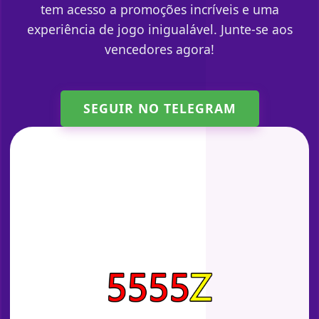
tem acesso a promoções incríveis e uma
experiência de jogo inigualável. Junte-se aos
vencedores agora!
SEGUIR NO TELEGRAM