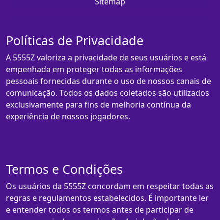
Sitemap
Políticas de Privacidade
A 5555Z valoriza a privacidade de seus usuários e está
empenhada em proteger todas as informações
pessoais fornecidas durante o uso de nossos canais de
comunicação. Todos os dados coletados são utilizados
exclusivamente para fins de melhoria contínua da
experiência de nossos jogadores.
Termos e Condições
Os usuários da 5555Z concordam em respeitar todas as
regras e regulamentos estabelecidos. É importante ler
e entender todos os termos antes de participar de