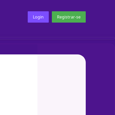
Login
Registrar-se