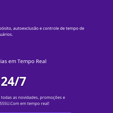
epósito, autoexclusão e controle de tempo de
uários.
cias em Tempo Real
24/7
e todas as novidades, promoções e
 555U.Com em tempo real!