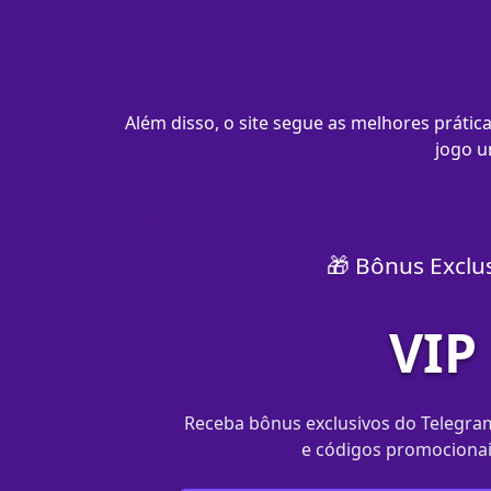
Além disso, o site segue as melhores prátic
jogo u
🎁 Bônus Exclu
VIP
Receba bônus exclusivos do Telegra
e códigos promocionai