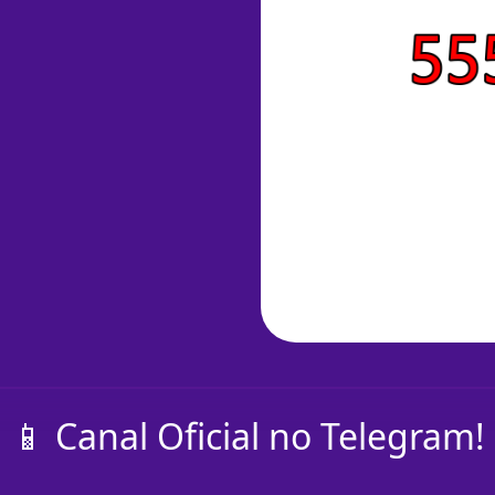
📱 Canal Oficial no Telegram!