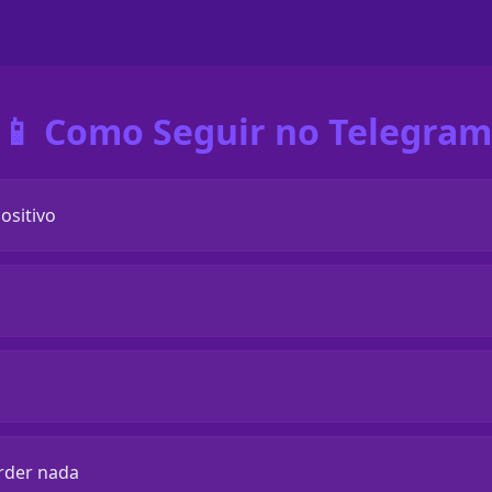
📱 Como Seguir no Telegram
ositivo
erder nada