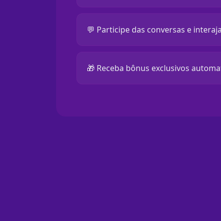
💬 Participe das conversas e interaj
🎁 Receba bônus exclusivos autom