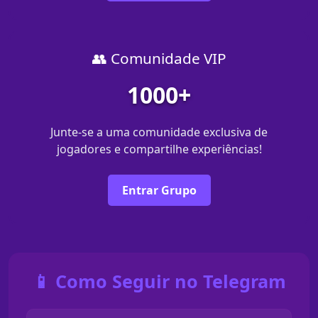
👥 Comunidade VIP
1000+
Junte-se a uma comunidade exclusiva de
jogadores e compartilhe experiências!
Entrar Grupo
📱 Como Seguir no Telegram