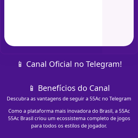
📱 Canal Oficial no Telegram!
📱 Benefícios do Canal
Descubra as vantagens de seguir a 55Ac no Telegram
Como a plataforma mais inovadora do Brasil, a 55Ac
55Ac Brasil criou um ecossistema completo de jogos
para todos os estilos de jogador.