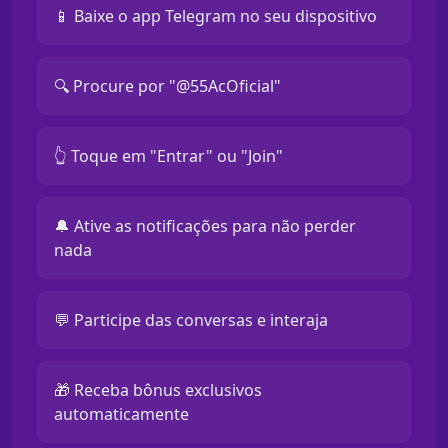
📱 Baixe o app Telegram no seu dispositivo
🔍 Procure por "@55AcOficial"
👆 Toque em "Entrar" ou "Join"
🔔 Ative as notificações para não perder
nada
💬 Participe das conversas e interaja
🎁 Receba bônus exclusivos
automaticamente