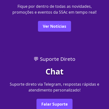
Fique por dentro de todas as novidades,
promoções e eventos da 55Ac em tempo real!
Ver Notícias
💬 Suporte Direto
Chat
Suporte direto via Telegram, respostas rápidas e
atendimento personalizado!
Falar Suporte