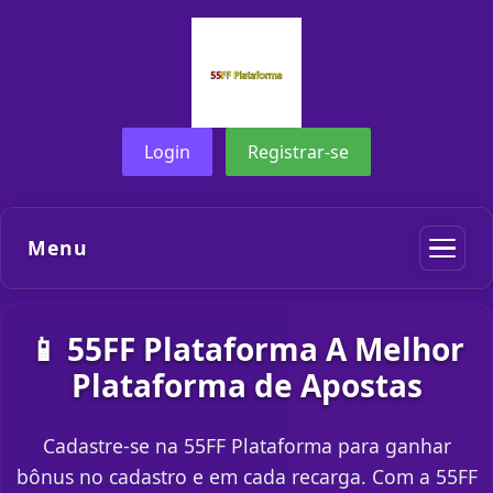
Login
Registrar-se
Menu
📱 55FF Plataforma A Melhor
Plataforma de Apostas
Cadastre-se na 55FF Plataforma para ganhar
bônus no cadastro e em cada recarga. Com a 55FF