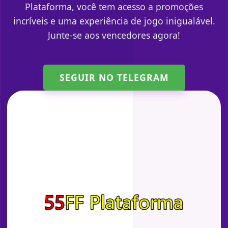
Plataforma, você tem acesso a promoções
incríveis e uma experiência de jogo inigualável.
Junte-se aos vencedores agora!
SEGUIR NO TELEGRAM