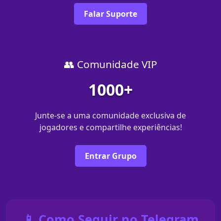
Falar Suporte
👥 Comunidade VIP
1000+
Junte-se a uma comunidade exclusiva de
jogadores e compartilhe experiências!
Entrar Grupo
📱 Como Seguir no Telegram