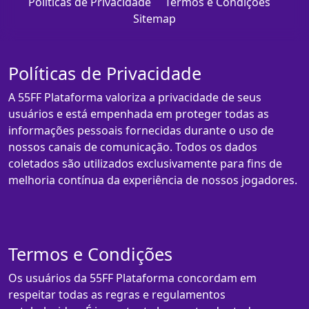
Políticas de Privacidade
Termos e Condições
Sitemap
Políticas de Privacidade
A 55FF Plataforma valoriza a privacidade de seus
usuários e está empenhada em proteger todas as
informações pessoais fornecidas durante o uso de
nossos canais de comunicação. Todos os dados
coletados são utilizados exclusivamente para fins de
melhoria contínua da experiência de nossos jogadores.
Termos e Condições
Os usuários da 55FF Plataforma concordam em
respeitar todas as regras e regulamentos