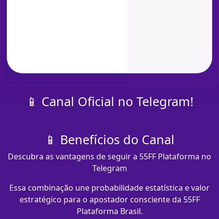
📱 Canal Oficial no Telegram!
📱 Benefícios do Canal
Descubra as vantagens de seguir a 55FF Plataforma no
Telegram
Essa combinação une probabilidade estatística e valor
estratégico para o apostador consciente da 55FF
Plataforma Brasil.