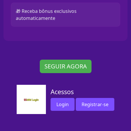
🎁 Receba bônus exclusivos
automaticamente
SEGUIR AGORA
Acessos
Login
Registrar-se