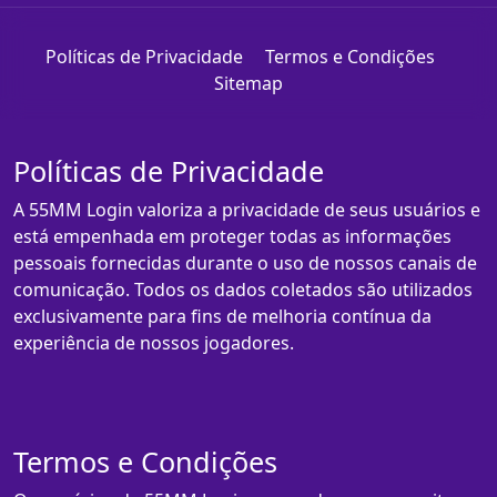
Políticas de Privacidade
Termos e Condições
Sitemap
Políticas de Privacidade
A 55MM Login valoriza a privacidade de seus usuários e
está empenhada em proteger todas as informações
pessoais fornecidas durante o uso de nossos canais de
comunicação. Todos os dados coletados são utilizados
exclusivamente para fins de melhoria contínua da
experiência de nossos jogadores.
Termos e Condições