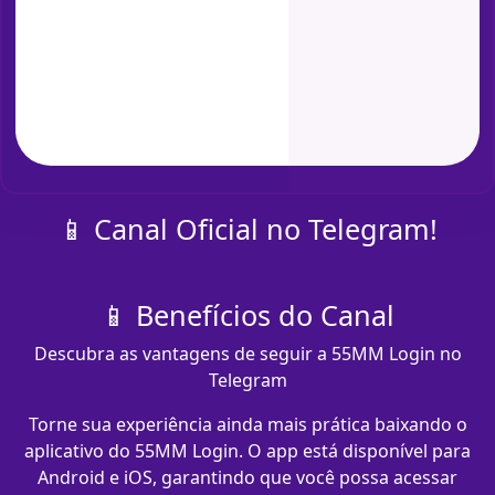
📱 Canal Oficial no Telegram!
📱 Benefícios do Canal
Descubra as vantagens de seguir a 55MM Login no
Telegram
Torne sua experiência ainda mais prática baixando o
aplicativo do 55MM Login. O app está disponível para
Android e iOS, garantindo que você possa acessar