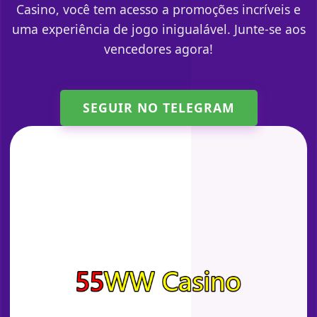
Casino, você tem acesso a promoções incríveis e
uma experiência de jogo inigualável. Junte-se aos
vencedores agora!
SEGUIR NO TELEGRAM