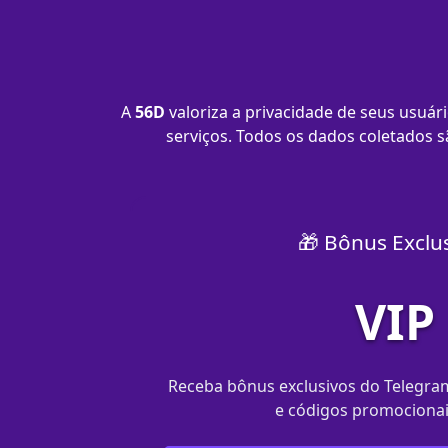
A
56D
valoriza a privacidade de seus usuá
serviços. Todos os dados coletados s
🎁 Bônus Exclu
VIP
Receba bônus exclusivos do Telegra
e códigos promocionai