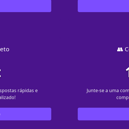
reto
👥 
t
espostas rápidas e
Junte-se a uma com
lizado!
compa
e