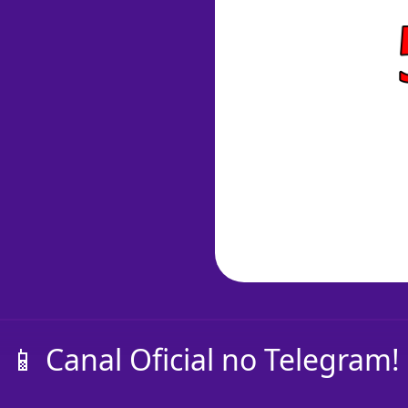
📱 Canal Oficial no Telegram!