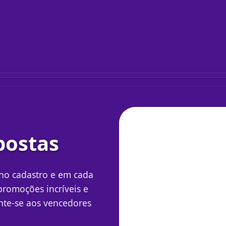
postas
no cadastro e em cada
promoções incríveis e
unte-se aos vencedores