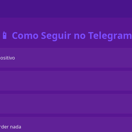
📱 Como Seguir no Telegram
ositivo
erder nada