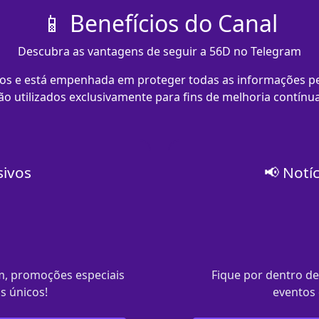
📱 Benefícios do Canal
Descubra as vantagens de seguir a 56D no Telegram
rios e está empenhada em proteger todas as informações p
ão utilizados exclusivamente para fins de melhoria contínu
sivos
📢 Notí
m, promoções especiais
Fique por dentro d
s únicos!
eventos