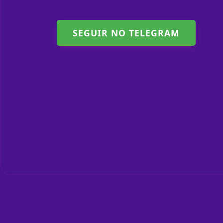
SEGUIR NO TELEGRAM