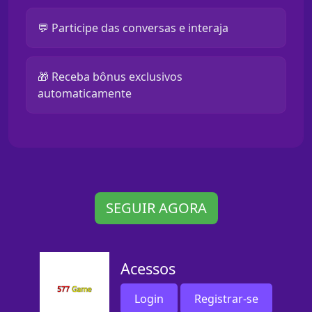
💬 Participe das conversas e interaja
🎁 Receba bônus exclusivos
automaticamente
SEGUIR AGORA
Acessos
Login
Registrar-se