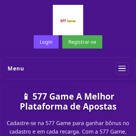
Login
Registrar-se
Menu
📱 577 Game A Melhor
Plataforma de Apostas
Cadastre-se na 577 Game para ganhar bônus no
cadastro e em cada recarga. Com a 577 Game,