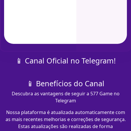
📱 Canal Oficial no Telegram!
📱 Benefícios do Canal
Descubra as vantagens de seguir a 577 Game no
Telegram
Nossa plataforma é atualizada automaticamente com
as mais recentes melhorias e correções de segurança.
Estas atualizações são realizadas de forma