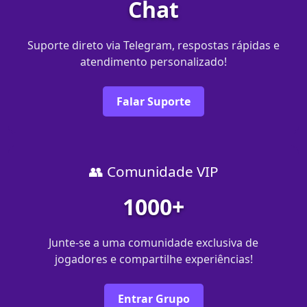
Chat
Suporte direto via Telegram, respostas rápidas e
atendimento personalizado!
Falar Suporte
👥 Comunidade VIP
1000+
Junte-se a uma comunidade exclusiva de
jogadores e compartilhe experiências!
Entrar Grupo