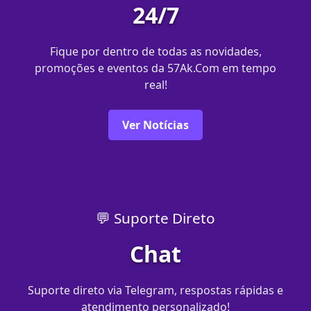
24/7
Fique por dentro de todas as novidades,
promoções e eventos da 57Ak.Com em tempo
real!
Ver Notícias
💬 Suporte Direto
Chat
Suporte direto via Telegram, respostas rápidas e
atendimento personalizado!