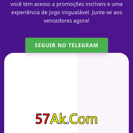
você tem acesso a promoções incríveis e uma
experiência de jogo inigualável. Junte-se aos
vencedores agora!
SEGUIR NO TELEGRAM