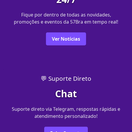
Fique por dentro de todas as novidades,
promoções e eventos da 57Bra em tempo real!
Ver Notícias
💬 Suporte Direto
Chat
Suporte direto via Telegram, respostas rápidas e
atendimento personalizado!