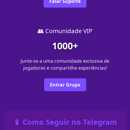
Falar Suporte
👥 Comunidade VIP
1000+
Junte-se a uma comunidade exclusiva de
jogadores e compartilhe experiências!
Entrar Grupo
📱 Como Seguir no Telegram