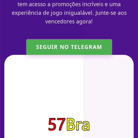
tem acesso a promoções incríveis e uma
experiência de jogo inigualável. Junte-se aos
vencedores agora!
SEGUIR NO TELEGRAM