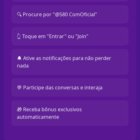
🔍 Procure por "@580 ComOficial"
👆 Toque em "Entrar" ou "Join"
🔔 Ative as notificações para não perder
nada
💬 Participe das conversas e interaja
🎁 Receba bônus exclusivos
automaticamente