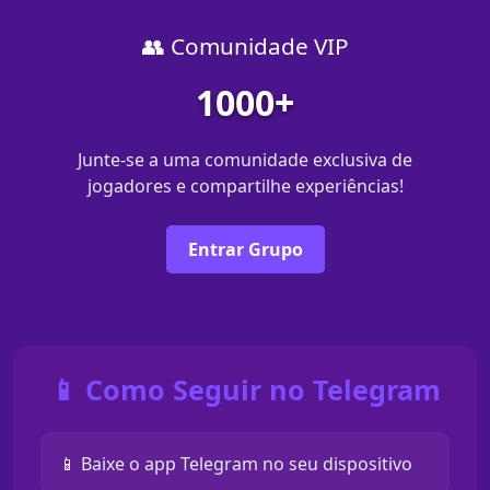
👥 Comunidade VIP
1000+
Junte-se a uma comunidade exclusiva de
jogadores e compartilhe experiências!
Entrar Grupo
📱 Como Seguir no Telegram
📱 Baixe o app Telegram no seu dispositivo