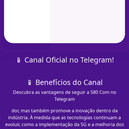
📱 Canal Oficial no Telegram!
📱 Benefícios do Canal
Descubra as vantagens de seguir a 580 Com no
Telegram
dor, mas também promove a inovação dentro da
indústria. À medida que as tecnologias continuam a
evoluir, como a implementação da 5G e a melhoria dos