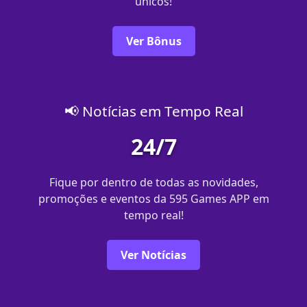
únicos!
Ver Bônus
📢 Notícias em Tempo Real
24/7
Fique por dentro de todas as novidades,
promoções e eventos da 595 Games APP em
tempo real!
Ver Notícias