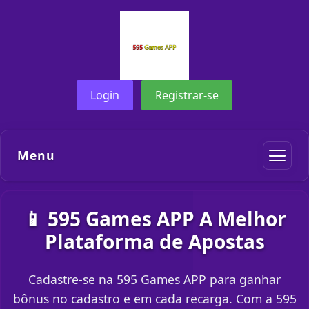
Login
Registrar-se
Menu
📱 595 Games APP A Melhor
Plataforma de Apostas
Cadastre-se na 595 Games APP para ganhar
bônus no cadastro e em cada recarga. Com a 595