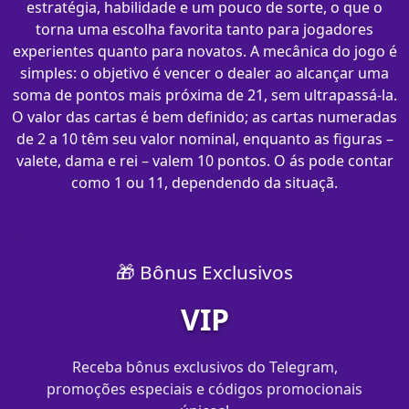
estratégia, habilidade e um pouco de sorte, o que o
torna uma escolha favorita tanto para jogadores
experientes quanto para novatos. A mecânica do jogo é
simples: o objetivo é vencer o dealer ao alcançar uma
soma de pontos mais próxima de 21, sem ultrapassá-la.
O valor das cartas é bem definido; as cartas numeradas
de 2 a 10 têm seu valor nominal, enquanto as figuras –
valete, dama e rei – valem 10 pontos. O ás pode contar
como 1 ou 11, dependendo da situaçã.
🎁 Bônus Exclusivos
VIP
Receba bônus exclusivos do Telegram,
promoções especiais e códigos promocionais