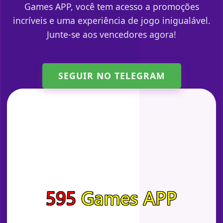
Games APP, você tem acesso a promoções
incríveis e uma experiência de jogo inigualável.
Junte-se aos vencedores agora!
SEGUIR NO TELEGRAM