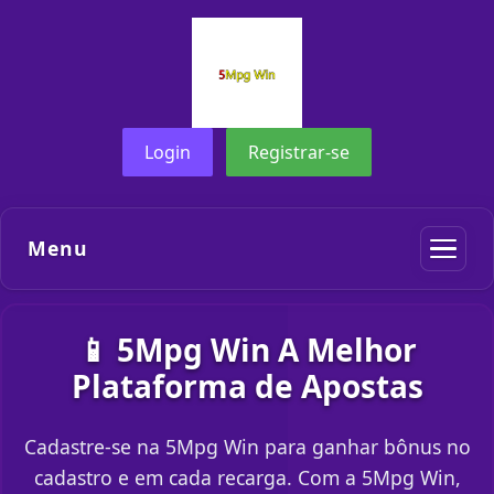
Login
Registrar-se
Menu
📱 5Mpg Win A Melhor
Plataforma de Apostas
Cadastre-se na 5Mpg Win para ganhar bônus no
cadastro e em cada recarga. Com a 5Mpg Win,