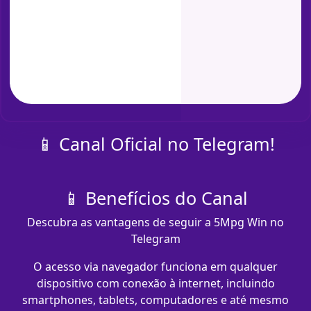
📱 Canal Oficial no Telegram!
📱 Benefícios do Canal
Descubra as vantagens de seguir a 5Mpg Win no
Telegram
O acesso via navegador funciona em qualquer
dispositivo com conexão à internet, incluindo
smartphones, tablets, computadores e até mesmo