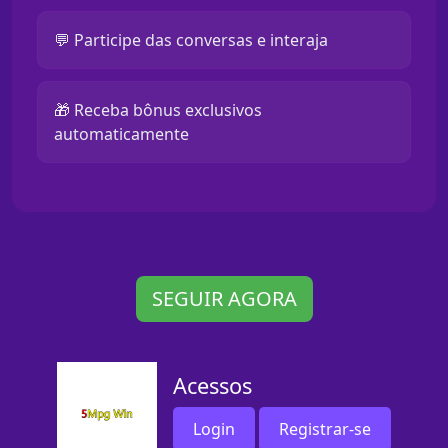
💬 Participe das conversas e interaja
🎁 Receba bônus exclusivos
automaticamente
SEGUIR AGORA
Acessos
Login
Registrar-se