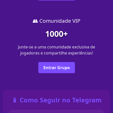
👥 Comunidade VIP
1000+
Junte-se a uma comunidade exclusiva de
jogadores e compartilhe experiências!
Entrar Grupo
📱 Como Seguir no Telegram