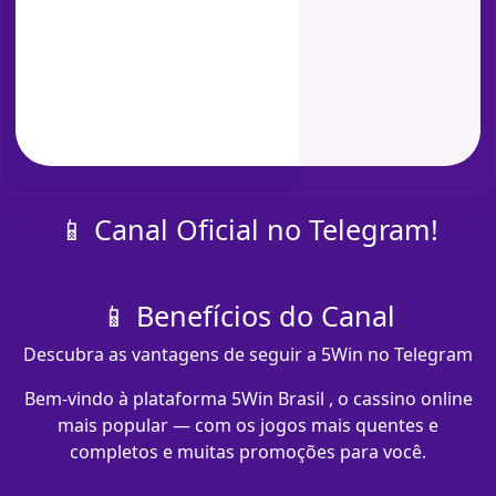
📱 Canal Oficial no Telegram!
📱 Benefícios do Canal
Descubra as vantagens de seguir a 5Win no Telegram
Bem-vindo à plataforma 5Win Brasil , o cassino online
mais popular — com os jogos mais quentes e
completos e muitas promoções para você.