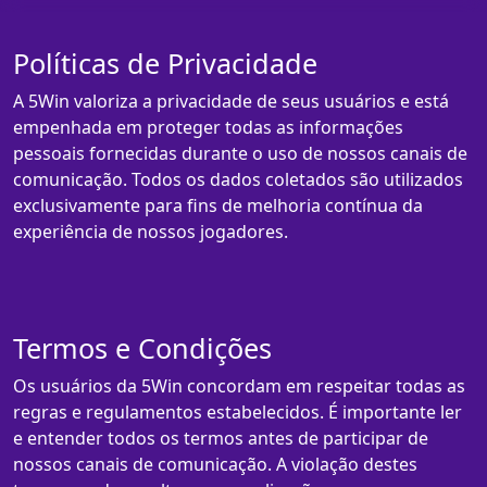
Políticas de Privacidade
A 5Win valoriza a privacidade de seus usuários e está
empenhada em proteger todas as informações
pessoais fornecidas durante o uso de nossos canais de
comunicação. Todos os dados coletados são utilizados
exclusivamente para fins de melhoria contínua da
experiência de nossos jogadores.
Termos e Condições
Os usuários da 5Win concordam em respeitar todas as
regras e regulamentos estabelecidos. É importante ler
e entender todos os termos antes de participar de
nossos canais de comunicação. A violação destes