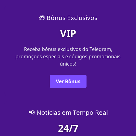
🎁 Bônus Exclusivos
VIP
Receba bônus exclusivos do Telegram,
promoções especiais e códigos promocionais
únicos!
Ver Bônus
📢 Notícias em Tempo Real
24/7