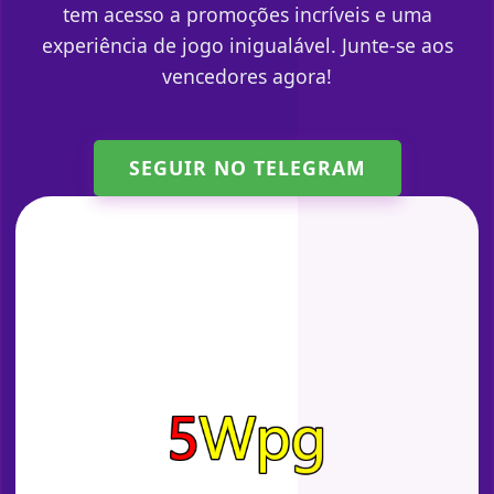
tem acesso a promoções incríveis e uma
experiência de jogo inigualável. Junte-se aos
vencedores agora!
SEGUIR NO TELEGRAM