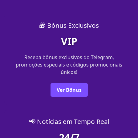
🎁 Bônus Exclusivos
VIP
Receba bônus exclusivos do Telegram,
promoções especiais e códigos promocionais
únicos!
Ver Bônus
📢 Notícias em Tempo Real
24/7