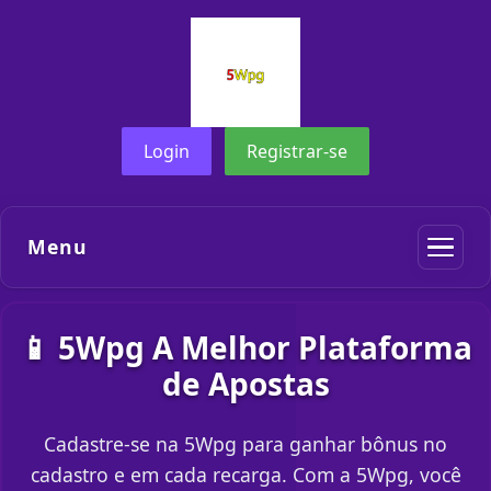
Login
Registrar-se
Menu
📱 5Wpg A Melhor Plataforma
de Apostas
Cadastre-se na 5Wpg para ganhar bônus no
cadastro e em cada recarga. Com a 5Wpg, você