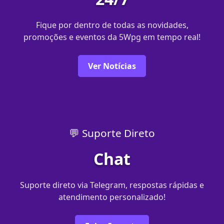
Fique por dentro de todas as novidades,
promoções e eventos da 5Wpg em tempo real!
Ver Notícias
💬 Suporte Direto
Chat
Suporte direto via Telegram, respostas rápidas e
atendimento personalizado!