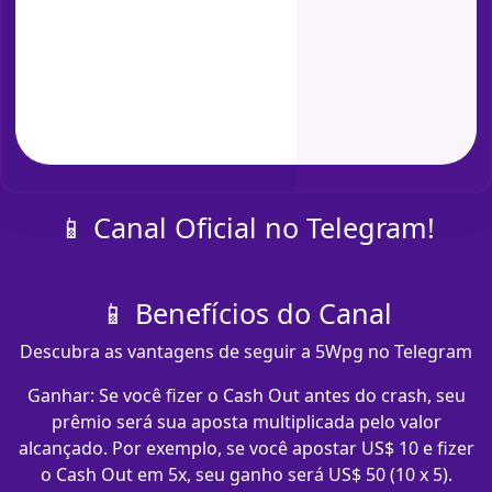
📱 Canal Oficial no Telegram!
📱 Benefícios do Canal
Descubra as vantagens de seguir a 5Wpg no Telegram
Ganhar: Se você fizer o Cash Out antes do crash, seu
prêmio será sua aposta multiplicada pelo valor
alcançado. Por exemplo, se você apostar US$ 10 e fizer
o Cash Out em 5x, seu ganho será US$ 50 (10 x 5).