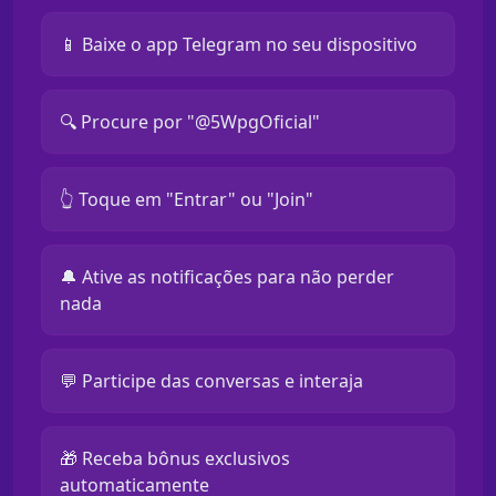
📱 Baixe o app Telegram no seu dispositivo
🔍 Procure por "@5WpgOficial"
👆 Toque em "Entrar" ou "Join"
🔔 Ative as notificações para não perder
nada
💬 Participe das conversas e interaja
🎁 Receba bônus exclusivos
automaticamente