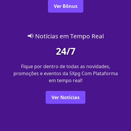
Ver Bônus
📢 Notícias em Tempo Real
24/7
Fique por dentro de todas as novidades,
promoções e eventos da 5Xpg Com Plataforma
em tempo real!
Ver Notícias