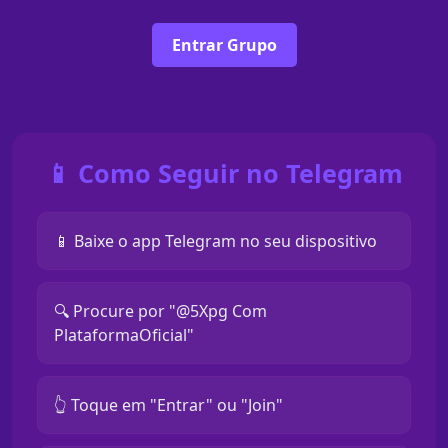
Entrar Grupo
📱 Como Seguir no Telegram
📱 Baixe o app Telegram no seu dispositivo
🔍 Procure por "@5Xpg Com
PlataformaOficial"
👆 Toque em "Entrar" ou "Join"