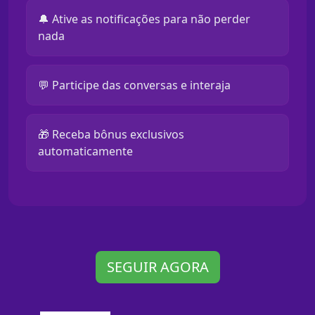
🔔 Ative as notificações para não perder
nada
💬 Participe das conversas e interaja
🎁 Receba bônus exclusivos
automaticamente
SEGUIR AGORA