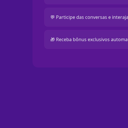
💬 Participe das conversas e interaj
🎁 Receba bônus exclusivos autom