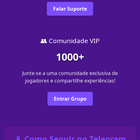
Falar Suporte
👥 Comunidade VIP
1000+
Junte-se a uma comunidade exclusiva de
jogadores e compartilhe experiências!
Entrar Grupo
📱 Como Seguir no Telegram