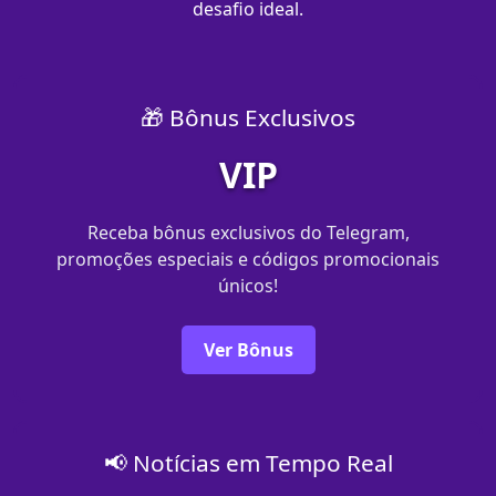
desafio ideal.
🎁 Bônus Exclusivos
VIP
Receba bônus exclusivos do Telegram,
promoções especiais e códigos promocionais
únicos!
Ver Bônus
📢 Notícias em Tempo Real