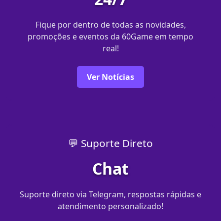
Fique por dentro de todas as novidades,
promoções e eventos da 60Game em tempo
real!
Ver Notícias
💬 Suporte Direto
Chat
Suporte direto via Telegram, respostas rápidas e
atendimento personalizado!