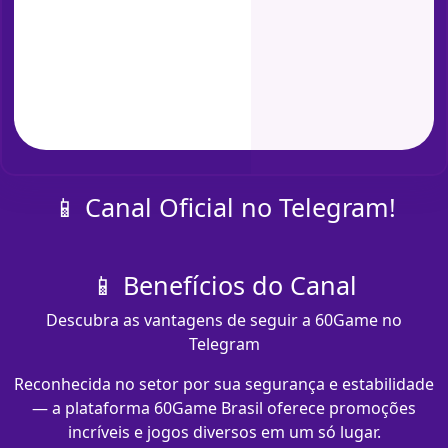
📱 Canal Oficial no Telegram!
📱 Benefícios do Canal
Descubra as vantagens de seguir a 60Game no
Telegram
Reconhecida no setor por sua segurança e estabilidade
— a plataforma 60Game Brasil oferece promoções
incríveis e jogos diversos em um só lugar.