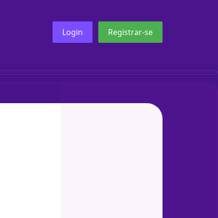
Login
Registrar-se