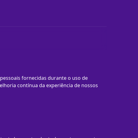
 pessoais fornecidas durante o uso de
elhoria contínua da experiência de nossos