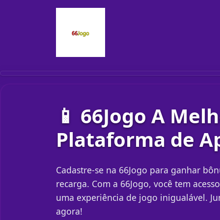
📱 66Jogo A Melh
Plataforma de A
Cadastre-se na 66Jogo para ganhar bôn
recarga. Com a 66Jogo, você tem acesso
uma experiência de jogo inigualável. J
agora!