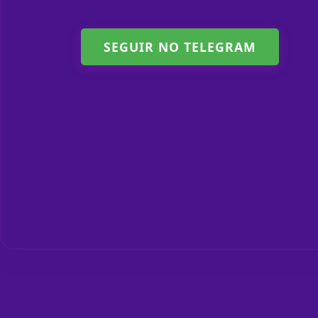
SEGUIR NO TELEGRAM