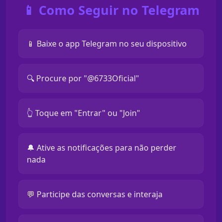
📱 Como Seguir no Telegram
📱 Baixe o app Telegram no seu dispositivo
🔍 Procure por "@6733Oficial"
👆 Toque em "Entrar" ou "Join"
🔔 Ative as notificações para não perder
nada
💬 Participe das conversas e interaja