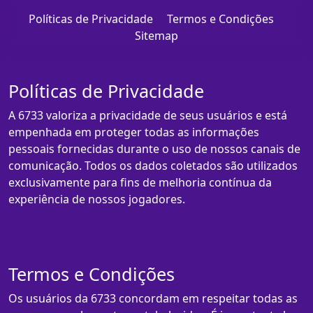
Políticas de Privacidade
Termos e Condições
Sitemap
Políticas de Privacidade
A 6733 valoriza a privacidade de seus usuários e está
empenhada em proteger todas as informações
pessoais fornecidas durante o uso de nossos canais de
comunicação. Todos os dados coletados são utilizados
exclusivamente para fins de melhoria contínua da
experiência de nossos jogadores.
Termos e Condições
Os usuários da 6733 concordam em respeitar todas as