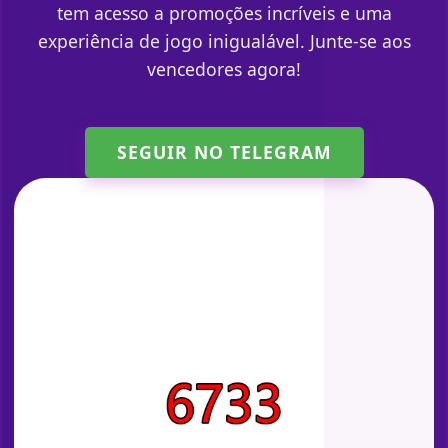
tem acesso a promoções incríveis e uma
experiência de jogo inigualável. Junte-se aos
vencedores agora!
SEGUIR NO TELEGRAM