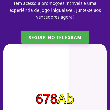
tem acesso a promoções incríveis e uma
experiência de jogo inigualável. Junte-se aos
vencedores agora!
SEGUIR NO TELEGRAM