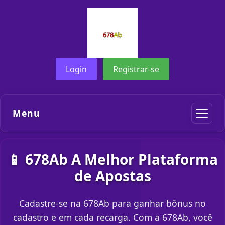
Login
Registrar-se
Menu
📱 678Ab A Melhor Plataforma
de Apostas
Cadastre-se na 678Ab para ganhar bônus no
cadastro e em cada recarga. Com a 678Ab, você