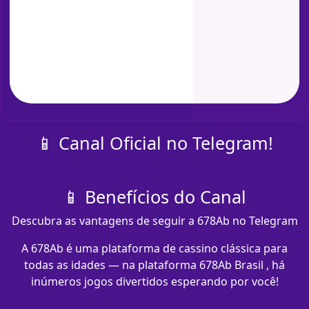
📱 Canal Oficial no Telegram!
📱 Benefícios do Canal
Descubra as vantagens de seguir a 678Ab no Telegram
A 678Ab é uma plataforma de cassino clássica para
todas as idades — na plataforma 678Ab Brasil , há
inúmeros jogos divertidos esperando por você!