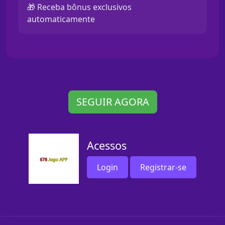
🎁 Receba bônus exclusivos
automaticamente
SEGUIR AGORA
Acessos
Login
Registrar-se