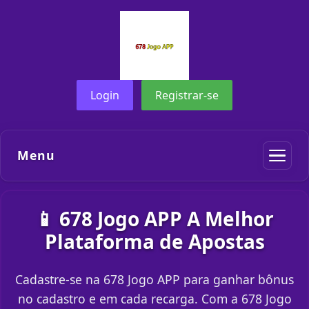
Login
Registrar-se
Menu
📱 678 Jogo APP A Melhor
Plataforma de Apostas
Cadastre-se na 678 Jogo APP para ganhar bônus
no cadastro e em cada recarga. Com a 678 Jogo