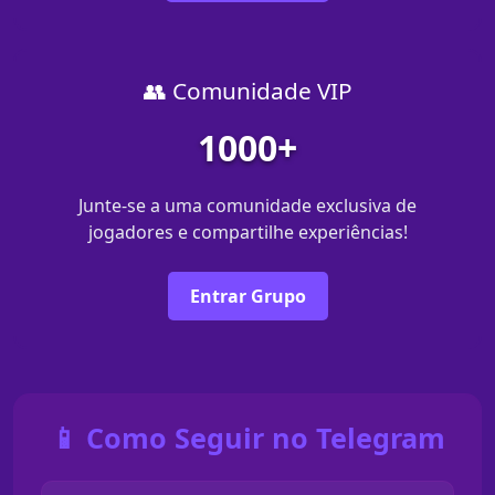
👥 Comunidade VIP
1000+
Junte-se a uma comunidade exclusiva de
jogadores e compartilhe experiências!
Entrar Grupo
📱 Como Seguir no Telegram