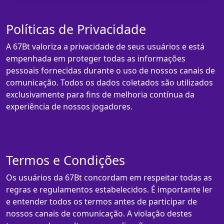
Políticas de Privacidade
A 67Bt valoriza a privacidade de seus usuários e está
empenhada em proteger todas as informações
pessoais fornecidas durante o uso de nossos canais de
comunicação. Todos os dados coletados são utilizados
exclusivamente para fins de melhoria contínua da
experiência de nossos jogadores.
Termos e Condições
Os usuários da 67Bt concordam em respeitar todas as
regras e regulamentos estabelecidos. É importante ler
e entender todos os termos antes de participar de
nossos canais de comunicação. A violação destes