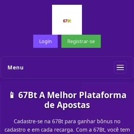
Login
Registrar-se
Menu
📱 67Bt A Melhor Plataforma
de Apostas
Cadastre-se na 67Bt para ganhar bônus no
cadastro e em cada recarga. Com a 67Bt, você tem