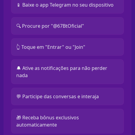
📱 Baixe o app Telegram no seu dispositivo
🔍 Procure por "@67BtOficial"
👆 Toque em "Entrar" ou "Join"
🔔 Ative as notificações para não perder
nada
💬 Participe das conversas e interaja
🎁 Receba bônus exclusivos
automaticamente