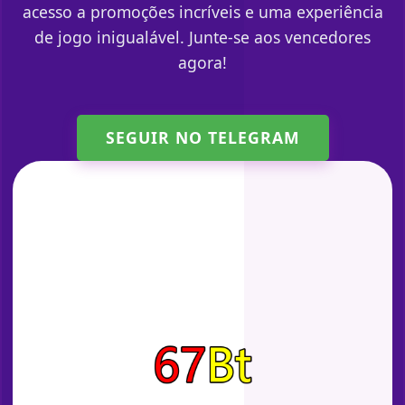
acesso a promoções incríveis e uma experiência
de jogo inigualável. Junte-se aos vencedores
agora!
SEGUIR NO TELEGRAM