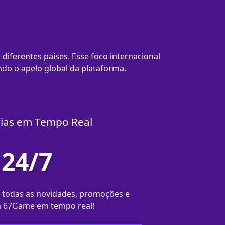
diferentes países. Esse foco internacional
do o apelo global da plataforma.
cias em Tempo Real
24/7
e todas as novidades, promoções e
a 67Game em tempo real!