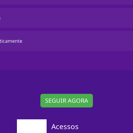
a
aticamente
SEGUIR AGORA
Acessos