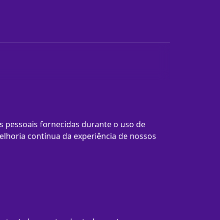
s pessoais fornecidas durante o uso de
elhoria contínua da experiência de nossos